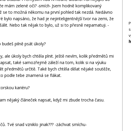
 že mám zelené oči?
-smích-
Jsem hodně komplikovaný
 když se to možná někomu na první pohled tak nezdá. Nedávno
ré bylo napsáno, že had je nejinteligentnější tvor na zemi, že
P
álit. Nebo tak nějak to bylo, už si to přesně nepamatuji.
-
s
v
h
o budeš pilně psát úkoly?
, ale úkoly bych chtěla plnit. Ještě nevím, kolik předmětů mi
zapsat, také samozřejmě záleží na tom, kolik si na výuku
pět předmětů určitě. Také bych chtěla dělat nějaké soutěže,
o podle tebe znamená se flákat.
torskou kariéru?
tam nějaký článeček napsat, když mi zbude trocha času.
čů. Tvé snad vzniklo jinak??? -záchvat smíchu-