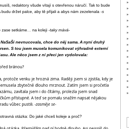
usíš, redaktory všude vítají s otevřenou náručí. Tak to bude
 budu držet palce, aby tě přijali a abys nám zezelenala
-s
se zase setkáme… na koleji
-taky mává-
m NaSaŠí nevnucovala, chce do něj sama. A nyní druhý
orsen. S tou jsem musela komunikovat výhradně externí
su. Ale něco jsem z ní přeci jen vydolovala:
í před bránou?
, protože venku je hrozná zima. Raději jsem si zjistila, kdy je
 nemusela zbytečně dlouho mrznout. Zatím jsem si pročetla
azárnu, zavítala jsem i do čítárny, prolezla jsem snad
áčkům přístupné. A teď se pomalu snažím napsat nějakou
adu vůbec pustili.
-zasměje se-
 otravná otázka: Do jaké chceš koleje a proč?
S
f
dná otázka. Přemýšlím nad ní hodně dlouho. Asi nejspíš do