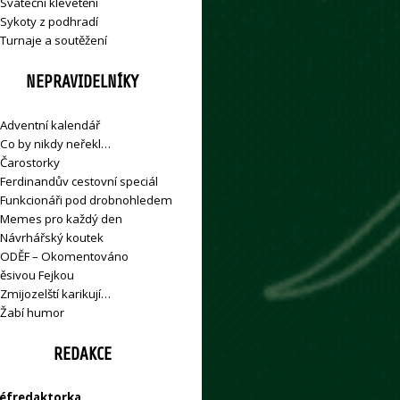
Sváteční klevetění
Sykoty z podhradí
Turnaje a soutěžení
NEPRAVIDELNÍKY
Adventní kalendář
Co by nikdy neřekl…
Čarostorky
Ferdinandův cestovní speciál
Funkcionáři pod drobnohledem
Memes pro každý den
Návrhářský koutek
ODĚF – Okomentováno
ěsivou Fejkou
Zmijozelští karikují…
Žabí humor
REDAKCE
éfredaktorka