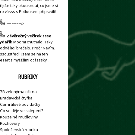
řijďte taky okouknout, co jsme si
ro vásss s Potloukem připravili!
~~~~~~:>
Závěrečný večírek ssse
ydařil!
Moc mi chutnalo. Taky
odně lidí brečelo. Proč? Nevím.
ssoustředil jsem se na ten
ezert s myšššími ocásssky…
RUBRIKY
7B zelenýma očima
Bradavická čtyřka
Camrálové povídačky
Co se děje ve sklepení?
Kouzelné mudloviny
Rozhovory
Společenská rubrika