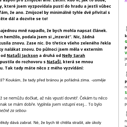
n
ny, které jsem vyzpovídala pustí do hradu a jestli vůbec
fám, že ano. Zmijozel by minimálně tyhle dvě přivítal s
ěte dál a dozvíte se to!
ajednou mně napadlo, že bych mohla napsat článek.
k
n hemžilo, podala jsem si „inzerát“. Nic, žádná
G
usila znovu. Zase nic. Do třetice všeho zeleného řekla
p
ky nalákat znovu. Do půlnoci jsem měla v externím
V
a od
NaSaŠí Jackson
a druhá od
Nelly Sarah
j
pustila do rozhovoru s
NaSaŠí
, která se mnou
z
u. Tak tady máte něco z mého vyzvídání:
áš? Koukám, že tady před bránou je pořádná zima.
-usměje
p
n
S
ž se nemůžu dočkat, až nás vpustí dovnitř. Čekám tu něco
n
jinak se mám dobře. Vyplnila jsem vstupní esej… To bylo
p
nečně za sebou-
n
někdy dává zabrat. Né, že bych tě chtěla strašit, ale úkoly
J