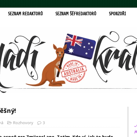
SEZNAM REDAKTORŮ
SEZNAM ŠÉFREDAKTORŮ
SPONZOŘI
ěšný!
vá
Rozhovory
3
„
j
 aspoň pro Zmijozel ano. Zatím. Kdo ví, jak to bude,