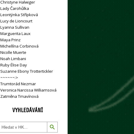
»
Christyne Halwiger
»
Lady Čarohůlka
»
Leontýnka Střípková
»
Lucy de Lioncourt
»
Lyanna Sullivan
»
Marguerita Laux
»
Maya Prinz
»
Michellína Corbinová
»
Nicolle Muerte
»
Noah Limbani
»
Ruby Élise Day
»
Suzanne Ebony Trottertickler
»
~~~~~~:>
»
Trumtorád Nezmar
»
Veronica Narcissa Williamsová
»
Zatměna Tmavínová
VYHLEDÁVÁNÍ
Search Button
earch
or: