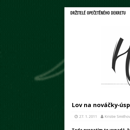
DRŽITELÉ OPEČETĚNÉHO DEKRETU
Lov na nováčky-úsp
27. 1. 2011
Kristie Smitho
Teda prozatím to vypadá, že