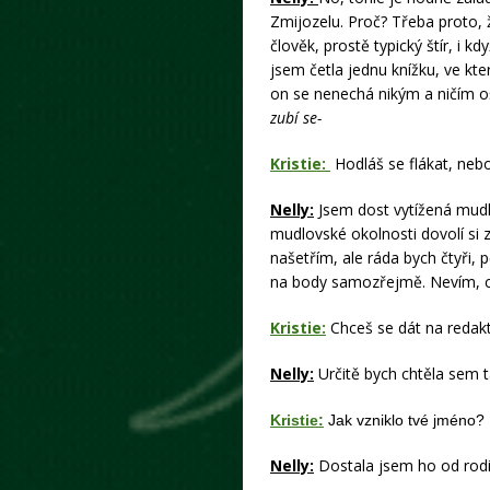
Zmijozelu. Proč? Třeba proto,
člověk, prostě typický štír, i
jsem četla jednu knížku, ve kte
on se nenechá nikým a ničím oš
zubí se-
Kristie:
Hodláš se flákat, neb
Nelly:
Jsem dost vytížená mudly
mudlovské okolnosti dovolí si 
našetřím, ale ráda bych čtyři, 
na body samozřejmě. Nevím, c
Kristie:
Chceš se dát na redak
Nelly:
Určitě bych chtěla sem 
Kristie:
Jak vzniklo tvé jméno?
Nelly:
Dostala jsem ho od rodi