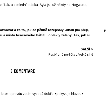
 Tak, a poslední otázka. B
yla jsi, už někdy na Hogwarts,
ozhovor a za to, jak se pěkně rozepsaly. Jinak jim přeji,
P
 a místo lososového hábitu, oblekly zelený. Tak, jak si
DALŠÍ
Posbírané perličky z Velké síně
3 KOMENTÁŘE
o letos opravdu zatím vypadá dobře +pokyvuje hlavou+