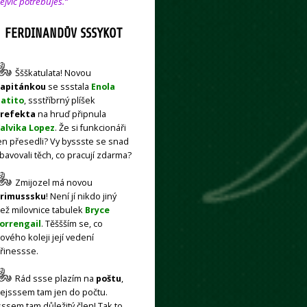
ejvíc potřebuješ.“
FERDINANDŮV SSSYKOT
Ššškatulata! Novou
apitánkou
se ssstala
Enola
atito
, ssstříbrný plíšek
refekta
na hruď připnula
alvika Lopez
. Že si funkcionáři
en přesedli? Vy byssste se snad
bavovali těch, co pracují zdarma?
Zmijozel má novou
rimusssku
! Není jí nikdo jiný
ež milovnice tabulek
Bryce
orrengail
. Těššším se, co
ového koleji její vedení
řinessse.
Rád ssse plazím na
poštu
,
ejsssem tam jen do počtu.
sssem tam důležitý člen! Tak to