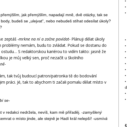
•
•
•
 Ať přemýšlím, jak přemýšlím, napadají mně, dvě otázky, tak se
 body, budeš se „ulejvat“, nebo nebudeš stíhat odesílat úkoly?
u?
 se zeptáš
-mrkne na ní a začne povídat-
Plánuji dělat úkoly
•
asem problémy nemám, budu to zvládat. Pokud se dostanu do
•
at ostudu…
S redaktorskou kariérou to vidím takto: jasně že
•
•
lkou je můj velký sen, proč nezačít u školního
•
eně-
•
•
ám, tak tvůj budoucí patron/patronka tě do bodování
•
im práci.
Jé, tak to abychom ti začali pomalu dělat místo v
d
•
•
bí se-
st v redakci nedržela, nevíš, kam mě přiřaděj.
-zamyšlený
mrat o místo jinde, ale stejně je Hadí král nelepší!
-usmívá
Š