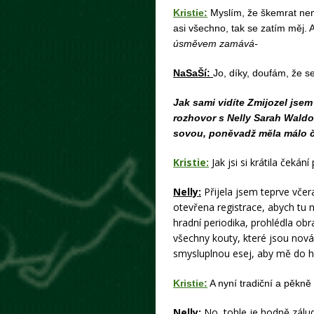
Kristie:
Myslím, že škemrat nem
asi všechno, tak se zatím měj. A
úsměvem zamává-
NaSaŠí:
Jo, díky, doufám, že 
Jak sami vidíte Zmijozel jse
rozhovor s Nelly Sarah Wald
sovou, poněvadž měla málo ča
Kristie:
Jak jsi si krátila čekán
Nelly:
Přijela jsem teprve včera
otevřena registrace, abych tu
hradní periodika, prohlédla obr
všechny kouty, které jsou nov
smysluplnou esej, aby mě do hr
Kristie:
A nyní tradiční a pěkně
Nelly:
No, tohle je hodně zálu