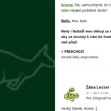
Kristie:
Ne, samozřejmě, že ne.
nebo nějaké podobné škole?
Nelly:
Ano, byla.
Nelly i NaSaŠí moc děkuji za r
aby se dostaly k nám do hradu
obě přejí!
PŘEDCHOZÍ
Veselé žáby zmijozelské
Žába Lecter
27. 1. 2011 (11:47)
Pro Zmijozel t
Hezký článek, Kristie :]