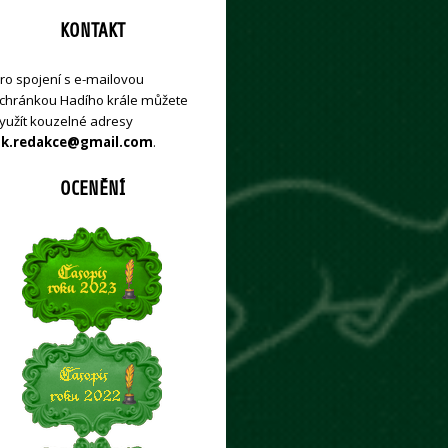
KONTAKT
ro spojení s e-mailovou
chránkou Hadího krále můžete
yužít kouzelné adresy
k.redakce@gmail.com
.
OCENĚNÍ