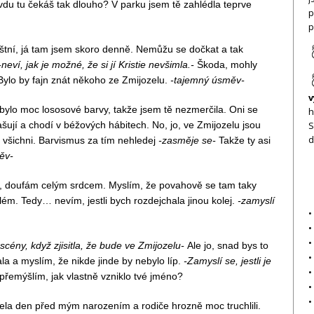
vdu tu čekáš tak dlouho? V parku jsem tě zahlédla teprve
p
p
áštní, já tam jsem skoro denně. Nemůžu se dočkat a tak
neví, jak je možné, že si jí Kristie nevšimla.-
Škoda, mohly
Bylo by fajn znát někoho ze Zmijozelu.
-tajemný úsměv-
v
bylo moc lososové barvy, takže jsem tě nezmerčila. Oni se
h
hlašují a chodí v béžových hábitech. No, jo, ve Zmijozelu jsou
S
d
o všichni. Barvismus za tím nehledej
-zasměje se-
Takže ty asi
ěv-
í, doufám celým srdcem. Myslím, že povahově se tam taky
ém. Tedy… nevím, jestli bych rozdejchala jinou kolej.
-zamyslí
•
•
•
cény, když zjisitla, že bude ve Zmijozelu-
Ale jo, snad bys to
•
ala a myslím, že nikde jinde by nebylo líp.
-Zamyslí se, jestli je
•
přemýšlím, jak vlastně vzniklo tvé jméno?
•
•
ela den před mým narozením a rodiče hrozně moc truchlili.