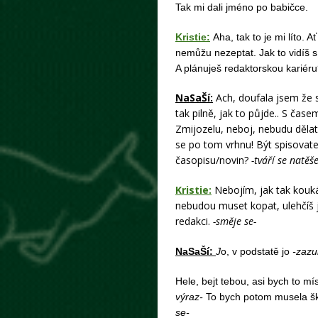
Tak mi dali jméno po babičce.
Kristie:
Aha, tak to je mi líto.
nemůžu nezeptat. Jak to vidíš s
A plánuješ redaktorskou kariér
NaSaŠí:
Ach, doufala jsem že
tak pilně, jak to půjde.. S č
Zmijozelu, neboj, nebudu děl
se po tom vrhnu! Být spisovate
časopisu/novin?
-tváří se natěš
Kristie:
Nebojím, jak tak kouk
nebudou muset kopat, ulehčíš j
redakci.
-směje se-
NaSaŠí:
J
o, v podstatě jo
-zazu
Hele, bejt tebou, asi bych to mí
výraz-
To bych potom musela ške
se-