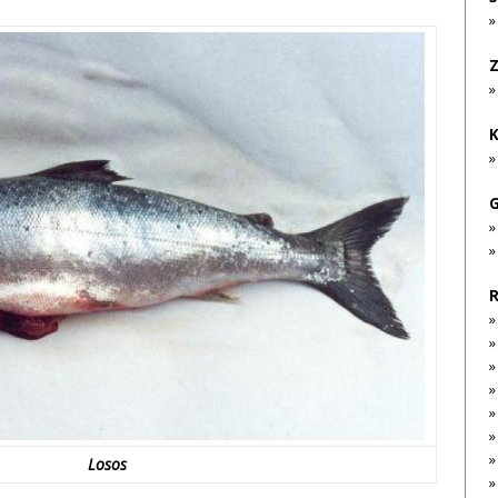
Z
K
G
R
»
»
Losos