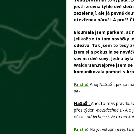
jestli zrovna tyhle dvě sleč
zezelenají, ale já pevně dou
otevřenou náručí. A proč? Čt
Bloumala jsem parkem, až n
Jelikož se to tam nováčky je
odezva. Tak jsem to tedy zk
jsem si a pokusila se nováč
sovinci dvě sovy. Jedna byl
Waldorsen.
Nejprve jsem se 
komunikovala pomocí s-krb
Kristie:
Ahoj NaSaŠí, jak se m
se-
NaSaŠí:
Ano, to máš pravdu. U
přes týden
-povzdechne si-
Ale 
něco!
-oddechne si, že to má ko
Kristie:
No jo, vstupní esej, ta 