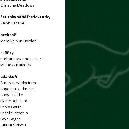
»
Christina Meadows
ástupkyně šéfredaktorky
»
Saiph Lacaille
orektoři
»
Maraike Auri Nordahl
rafičky
»
Barbara Arianne Lecter
»
Mioness Naiadés
edaktoři
Amarantha Nocturne
Angelina Darkness
»
Annya Liddle
»
Elaine Robillard
»
Enola Gatito
»
Enselis Ismenia
»
Faye Sages
»
Gita Hrdličková