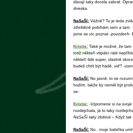
dávají taky docela zabrat. Opra
dneska.
NaSaŠí:
Vážně? To je teda zvl
ztřeštěně pobíhám sem a tam.
-
jsme se víc poznat
-povzdech-
Kristie:
Také je možné, že tam 
totiž někteří vtipálci rádi nepři
někteří lidé super, vlastně skor
budeš chtít být hádě, viď?
-úsm
NaSaŠí:
No jasně, to se rozum
hodím, takže by neměl být probl
se-
Kristie:
-Vzpomene si na svoje s
rozdejchala, já to taky rozdejch
NaSaŠí taky zlobivá –
Když tak 
NaSaŠí:
No.. moje babička umř