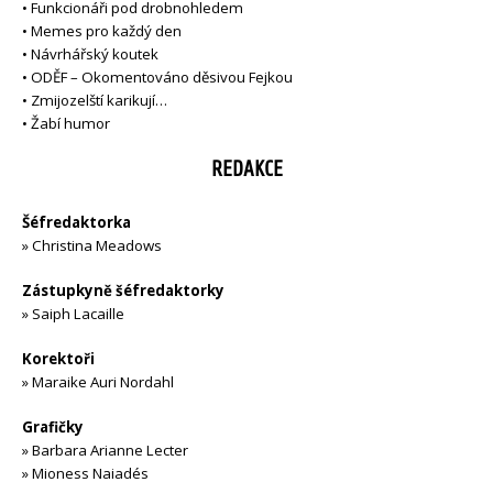
•
Funkcionáři pod drobnohledem
•
Memes pro každý den
•
Návrhářský koutek
•
ODĚF – Okomentováno děsivou Fejkou
•
Zmijozelští karikují…
•
Žabí humor
REDAKCE
Šéfredaktorka
»
Christina Meadows
Zástupkyně šéfredaktorky
»
Saiph Lacaille
Korektoři
»
Maraike Auri Nordahl
Grafičky
»
Barbara Arianne Lecter
»
Mioness Naiadés