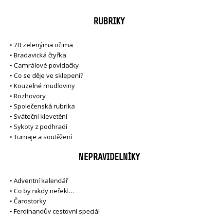
RUBRIKY
•
7B zelenýma očima
•
Bradavická čtyřka
•
Camrálové povídačky
•
Co se děje ve sklepení?
•
Kouzelné mudloviny
•
Rozhovory
•
Společenská rubrika
•
Sváteční klevetění
•
Sykoty z podhradí
•
Turnaje a soutěžení
NEPRAVIDELNÍKY
•
Adventní kalendář
•
Co by nikdy neřekl…
•
Čarostorky
•
Ferdinandův cestovní speciál