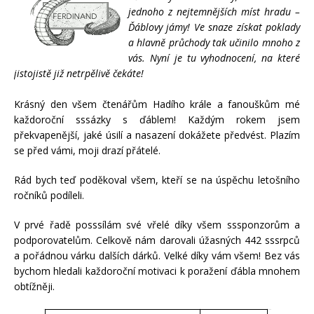
jednoho z nejtemnějších míst hradu –
Ďáblovy jámy! Ve snaze získat poklady
a hlavně průchody tak učinilo mnoho z
vás. Nyní je tu vyhodnocení, na které
jistojistě již netrpělivě čekáte!
Krásný den všem čtenářům
Hadího krále a fanouškům mé
každoroční
sssázky
s ďáblem
!
Každým rokem jsem
překvapenější, jaké úsilí a nasazení dokážete předvést. Plazím
se před vámi, moji drazí přátelé.
Rád bych teď poděkoval všem, kteří se na úspěchu letošního
ročníků podíleli.
V prvé řadě posssílám své vřelé díky všem sssponzorům a
podporovatelům. Celkově nám darovali úžasných 442 sssrpců
a pořádnou várku dalších dárků. Velké díky vám všem! Bez vás
bychom hledali každoroční motivaci k poražení ďábla mnohem
obtížněji.