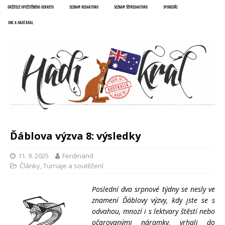
DRŽITELÉ OPEČETĚNÉHO DEKRETU
SEZNAM REDAKTORŮ
SEZNAM ŠÉFREDAKTORŮ
SPONZOŘI
UNC A HADÍ KRÁL
Ďáblova výzva 8: výsledky
11. 9. 2025
Ferdinand
Články
,
Turnaje a soutěžení
Poslední dva srpnové týdny se nesly ve
znamení Ďáblovy výzvy, kdy jste se s
odvahou, mnozí i s lektvary štěstí nebo
očarovanými náramky, vrhali do