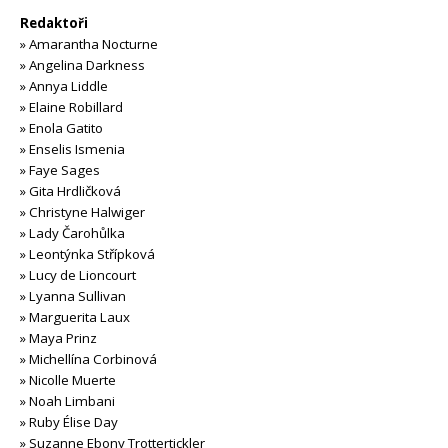
Redaktoři
»
Amarantha Nocturne
»
Angelina Darkness
»
Annya Liddle
»
Elaine Robillard
»
Enola Gatito
»
Enselis Ismenia
»
Faye Sages
»
Gita Hrdličková
»
Christyne Halwiger
»
Lady Čarohůlka
»
Leontýnka Střípková
»
Lucy de Lioncourt
»
Lyanna Sullivan
»
Marguerita Laux
»
Maya Prinz
»
Michellína Corbinová
»
Nicolle Muerte
»
Noah Limbani
»
Ruby Élise Day
»
Suzanne Ebony Trottertickler