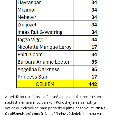
A teď již po osmé oslavné písně a poklon až k zemi! (K
terou
naštěstí nem
á
m moc
daleko.)
Pokochejte se samotnými
výsledky. Celkově se nám podařilo v jámě absolvovat
78167
úspěšných průchodů
. Neuvěřitelný výsledek. Jsem na vás