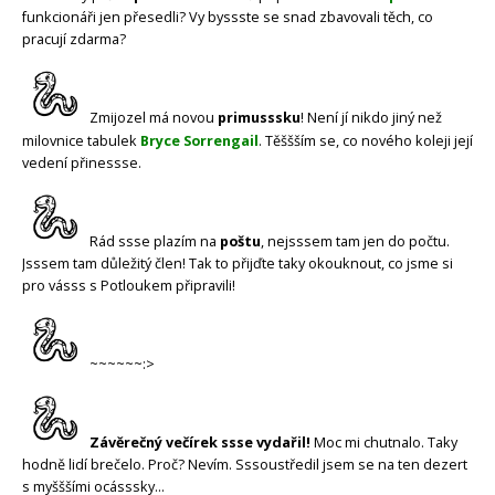
funkcionáři jen přesedli? Vy byssste se snad zbavovali těch, co
pracují zdarma?
Zmijozel má novou
primusssku
! Není jí nikdo jiný než
milovnice tabulek
Bryce Sorrengail
. Těššším se, co nového koleji její
vedení přinessse.
Rád ssse plazím na
poštu
, nejsssem tam jen do počtu.
Jsssem tam důležitý člen! Tak to přijďte taky okouknout, co jsme si
pro vásss s Potloukem připravili!
~~~~~~:>
Závěrečný večírek ssse vydařil!
Moc mi chutnalo. Taky
hodně lidí brečelo. Proč? Nevím. Sssoustředil jsem se na ten dezert
s myšššími ocásssky…