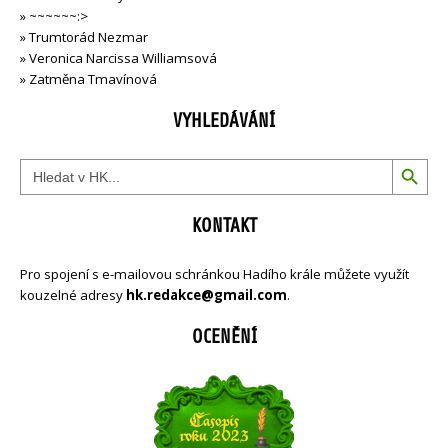
»
~~~~~~:>
»
Trumtorád Nezmar
»
Veronica Narcissa Williamsová
»
Zatměna Tmavínová
VYHLEDÁVÁNÍ
Search Button
Search
for:
KONTAKT
Pro spojení s e-mailovou schránkou Hadího krále můžete využít
kouzelné adresy
hk.redakce@gmail.com
.
OCENĚNÍ