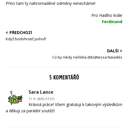
Přeci tam ty nahromaděné odměny nenecháme!
Pro Hadího krále
Ferdinand
PŘEDCHOZÍ
Když bodohrotič pohoří
DALŠÍ
Co by nikdy neřekla (Mio)Nessa Naiadés
5 KOMENTÁŘŮ
Sara Lance
11. 9. 2025 (17:21)
Krásná práce! Všem gratuluji k takovým výsledkům
a děkuji za parádní soutěž!