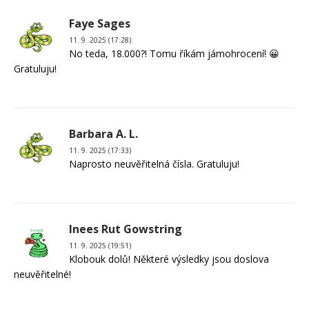
Faye Sages
11. 9. 2025 (17:28)
No teda, 18.000?! Tomu říkám jámohrocení! 😀
Gratuluju!
Barbara A. L.
11. 9. 2025 (17:33)
Naprosto neuvěřitelná čísla. Gratuluju!
Inees Rut Gowstring
11. 9. 2025 (19:51)
Klobouk dolů! Některé výsledky jsou doslova
neuvěřitelné!