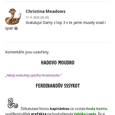
Christina Meadows
11. 9. 2025 (20:32)
Gratuluju! Damy z top 3 v te jame musely snad i
spat! 😀
Komentáře jsou uzavřeny.
HADOVO MOUDRO
„Nikdy nelechtej spícího Ferdinanda.“
FERDINANDŮV SSSYKOT
Ššškatulata! Novou
kapitánkou
se ssstala
Enola Gatito
,
ssstříbrný plíšek
prefekta
na hruď připnula
Valvika Lopez
. Že si