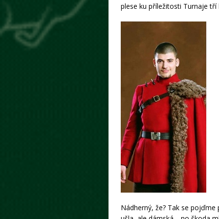
plese ku příležitosti Turnaje tř
Nádherný, že? Tak se pojďme po
ušla, ale dámská… no škoda mluv