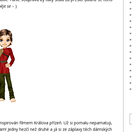
ěje se –
)
S
f
 inspirován filmem Králova přízeň. Už si pomalu nepamatuji,
 tam! Jedny hezčí než druhé a já si ze záplavy těch dámských