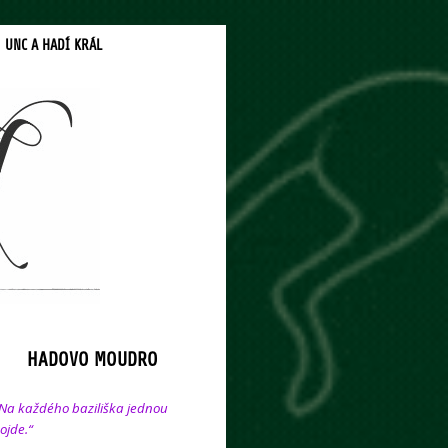
UNC A HADÍ KRÁL
HADOVO MOUDRO
Na každého baziliška jednou
ojde.“