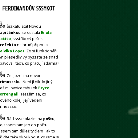
FERDINANDŮV SSSYKOT
Ššškatulata! Novou
apitánkou
se ssstala
Enola
atito
, ssstříbrný plíšek
refekta
na hruď připnula
alvika Lopez
. Že si funkcionáři
en přesedli? Vy byssste se snad
bavovali těch, co pracují zdarma?
Zmijozel má novou
rimusssku
! Není jí nikdo jiný
ež milovnice tabulek
Bryce
orrengail
. Těššším se, co
ového koleji její vedení
řinessse.
Rád ssse plazím na
poštu
,
ejsssem tam jen do počtu.
sssem tam důležitý člen! Tak to
řijďte taky okouknout, co jsme si