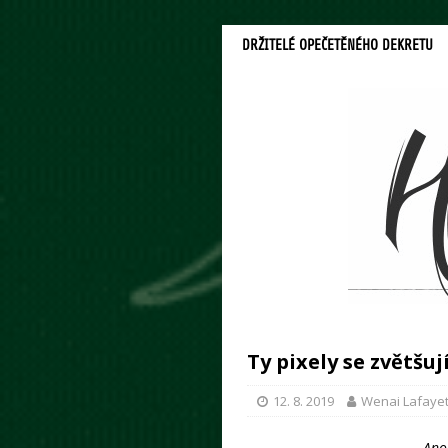
DRŽITELÉ OPEČETĚNÉHO DEKRETU
Ty pixely se zvětšují
12. 8. 2019
Wenai Lafayet
Ano,