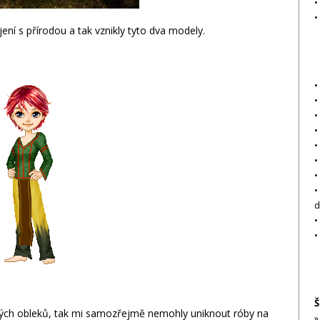
•
•
jení s přírodou a tak vznikly tyto dva modely.
•
•
•
•
•
•
•
•
d
•
•
Š
kých obleků, tak mi samozřejmě nemohly uniknout róby na