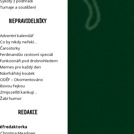
Sykoty z podhradí
Turnaje a soutěžení
NEPRAVIDELNÍKY
Adventní kalendář
Co by nikdy neřekl…
Čarostorky
Ferdinandův cestovní speciál
Funkcionáři pod drobnohledem
Memes pro každý den
Návrhářský koutek
ODĚF – Okomentováno
ěsivou Fejkou
Zmijozelští karikují…
Žabí humor
REDAKCE
éfredaktorka
»
Christina Meadows