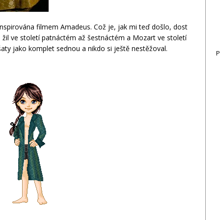
inspirována filmem Amadeus. Což je, jak mi teď došlo, dost
II žil ve století patnáctém až šestnáctém a Mozart ve století
aty jako komplet sednou a nikdo si ještě nestěžoval.
P