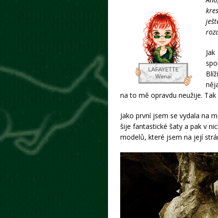
kres
ješt
rozd
Jak
spo
Blí
něj
na to mě opravdu neužije. Tak 
Jako první jsem se vydala na m
šije fantastické šaty a pak v ni
modelů, které jsem na její strá