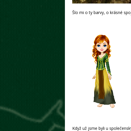
Šlo mi o ty barvy, o krásné spo
Když už jsme byli u společens