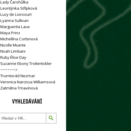
»
Lady Čarohůlka
»
Leontýnka Střípková
»
Lucy de Lioncourt
»
Lyanna Sullivan
»
Marguerita Laux
»
Maya Prinz
»
Michellína Corbinová
»
Nicolle Muerte
»
Noah Limbani
»
Ruby Élise Day
»
Suzanne Ebony Trottertickler
»
~~~~~~:>
»
Trumtorád Nezmar
»
Veronica Narcissa Williamsová
»
Zatměna Tmavínová
VYHLEDÁVÁNÍ
Search Button
earch
or: