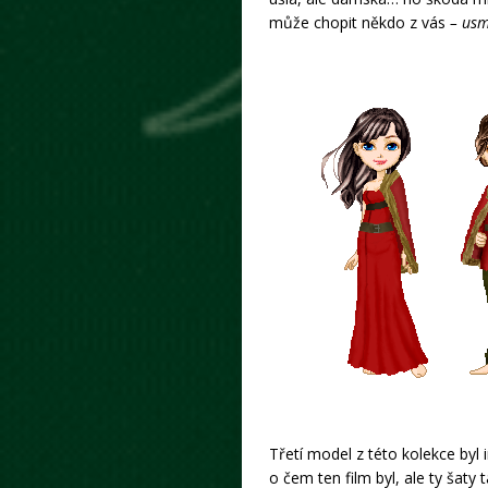
může chopit někdo z vás
– usm
Třetí model z této kolekce byl
o čem ten film byl, ale ty šaty