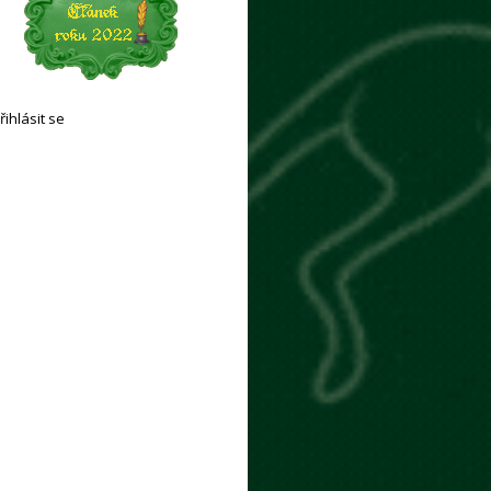
řihlásit se