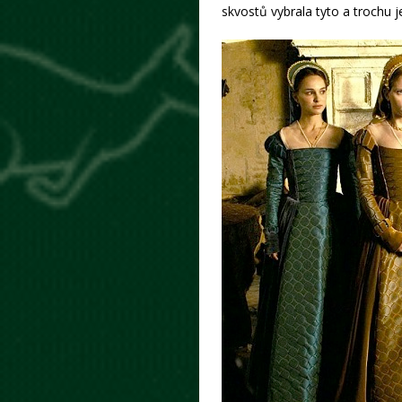
skvostů vybrala tyto a trochu j