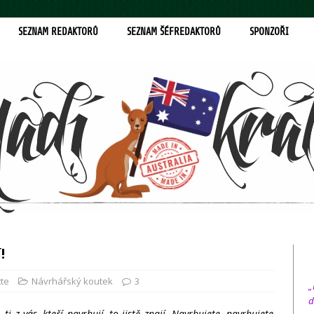
SEZNAM REDAKTORŮ
SEZNAM ŠÉFREDAKTORŮ
SPONZOŘI
!
te
Návrhářský koutek
3
„
d
 ti z vás, kteří navrhují, to jistě znají. Navrhujete, navrhujete,