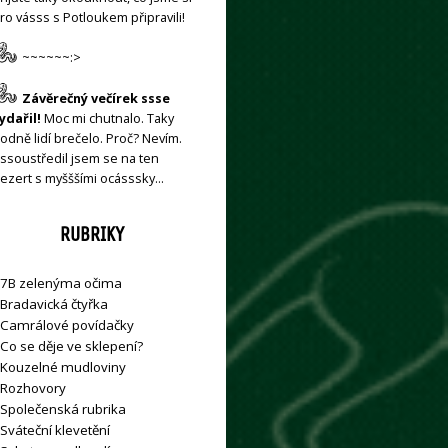
ro vásss s Potloukem připravili!
~~~~~~:>
Závěrečný večírek ssse
ydařil!
Moc mi chutnalo. Taky
odně lidí brečelo. Proč? Nevím.
ssoustředil jsem se na ten
ezert s myšššími ocásssky…
RUBRIKY
7B zelenýma očima
Bradavická čtyřka
Camrálové povídačky
Co se děje ve sklepení?
Kouzelné mudloviny
Rozhovory
Společenská rubrika
Sváteční klevetění