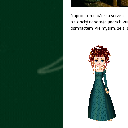
Naproti tomu pánská verze je 
historický nepoměr. Jindřich VI
osmnáctém. Ale myslím, že si š