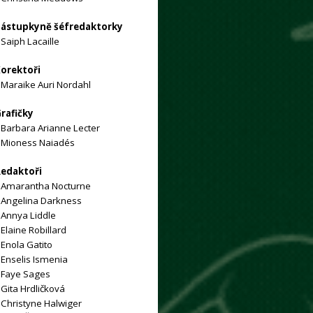
ástupkyně šéfredaktorky
»
Saiph Lacaille
orektoři
»
Maraike Auri Nordahl
rafičky
»
Barbara Arianne Lecter
»
Mioness Naiadés
edaktoři
Amarantha Nocturne
Angelina Darkness
»
Annya Liddle
»
Elaine Robillard
»
Enola Gatito
»
Enselis Ismenia
»
Faye Sages
»
Gita Hrdličková
»
Christyne Halwiger