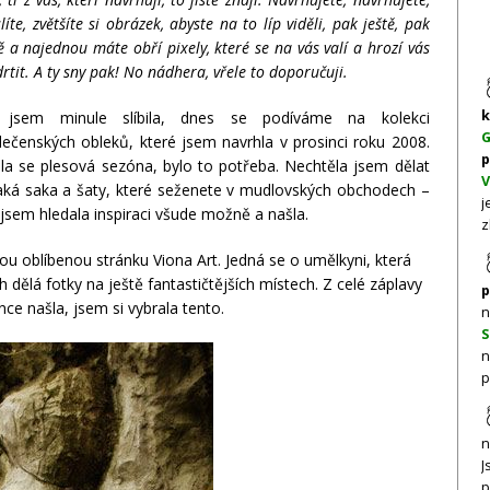
líte, zvětšíte si obrázek, abyste na to líp viděli, pak ještě, pak
ě a najednou máte obří pixely, které se na vás valí a hrozí vás
rtit. A ty sny pak! No nádhera, vřele to doporučuji.
k
 jsem minule slíbila, dnes se podíváme na kolekci
G
lečenských obleků, které jsem navrhla v prosinci roku 2008.
p
žila se plesová sezóna, bylo to potřeba. Nechtěla jsem dělat
V
aká saka a šaty, které seženete v mudlovských obchodech –
j
jsem hledala inspiraci všude možně a našla.
z
ou oblíbenou stránku Viona Art. Jedná se o umělkyni, která
ch dělá fotky na ještě fantastičtějších místech. Z celé záplavy
p
nce našla, jsem si vybrala tento.
n
S
n
p
n
J
p