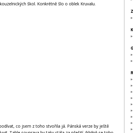
í kouzelnických škol. Konkrétně šlo o oblek Kruvalu.
Z
K
G
R
»
»
dívat, co jsem z toho stvořila já. Pánská verze by ještě
it. Tahle souprava by taky stála za přešití. (klidně se toho