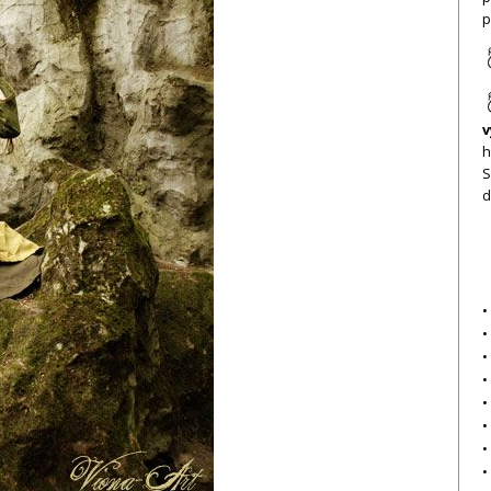
p
v
h
S
d
•
•
•
•
•
•
•
•