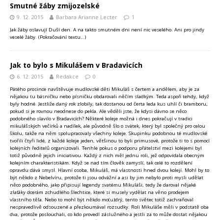
Smutné žáby zmijozelské
9. 12. 2015
Barbara Arianne Lecter
1
Jak žáby oslavují Duší den. A na takto smutném dni není nic veselého. Ani pro jindy
veselé žáby.
(Pokračování textu…)
Jak to bylo s Mikulášem v Bradavicích
6. 12. 2015
Redakce
0
Pátého prosince navštěvuje mudlovské děti Mikuláš s čertem a andělem, aby je za
nějakou tu básničku nebo písničku obdarovali něčím sladkým. Teda aspoň tehdy, když
byly hodné. Jestliže daný rok zlobily, tak dostanou od čerta leda kus uhlí či bramboru,
pokud si je rovnou neodnese do pekla. Ale věděli jste, že kdysi dávno se něco
podobného slavilo v Bradavicích?
Některé koleje možná i dnes pokračují v tradici
mikulášských večírků a nadílek, ale původně šlo o svátek, který byl společný pro celou
školu, takže na něm spolupracovaly všechny koleje. Skupinku podobnou té mudlovské
tvořili čtyři lidé, z každé koleje jeden, většinou to byli primusové, protože ti to s pomocí
kolejních ředitelů organizovali. Tenhle pokus o podporu přátelství mezi kolejemi byl
totiž původně jejich iniciativou. Každý z nich měl jednu roli, jež odpovídala obecným
kolejním charakteristikám. Když se nad tím člověk zamyslí, tak celé to rozdělení
opravdu dává smysl. Hlavní osoba, Mikuláš, má vlastnosti hned dvou kolejí. Mohl by to
být někdo z Nebelvíru, protože ti jsou odvážní a asi by jim nebylo proti mysli udělat
něco podobného, jako připisují legendy svatému Mikuláši, tedy že daroval nějaké
zlaťáky dcerám zchudlého šlechtice, které si musely vydělat na věno prodejem
vlastního těla. Nebo to mohl být někdo mo(u)drý, tento světec totiž zachraňoval
nespravedlivě odsouzené a přezkoumával rozsudky. Roli Mikuláše měli v podstatě oba
dva, protože poslouchali, co kdo provedl záslužného a jestli za to může dostat nějakou