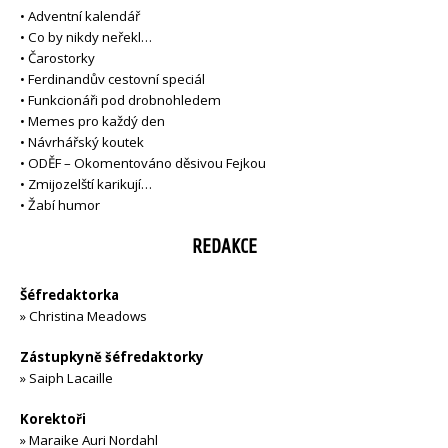
•
Adventní kalendář
•
Co by nikdy neřekl…
•
Čarostorky
•
Ferdinandův cestovní speciál
•
Funkcionáři pod drobnohledem
•
Memes pro každý den
•
Návrhářský koutek
•
ODĚF – Okomentováno děsivou Fejkou
•
Zmijozelští karikují…
•
Žabí humor
REDAKCE
Šéfredaktorka
»
Christina Meadows
Zástupkyně šéfredaktorky
»
Saiph Lacaille
Korektoři
»
Maraike Auri Nordahl