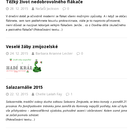
Těžký život nedobrovolného flákače
28. 12. 2015
NaSaŠí Jackson
0
V dnešní době je očividně moderní se flákat všemi možnými způsoby. A i když se občas
fláknete, sem tam podlehnete kouzlu prokrastinace, stále je to naprosto přirozené,
není důvod se nazývat kdovíjak velkým flákačem. Jenže... co z člověka dělá skutečného
a poctivého flákače?
(Pokračování textu…)
Veselé žáby zmijozelské
24. 12. 2015
Barbara Arianne Lecter
0
Salazarnálie 2015
22. 12. 2015
Chelle Lailah Fay
1
Salazarnálie, tradiční oslavy ducha odkazu Salazara Zmijozela, se letos konaly v pondělí 21.
prosince. Po famfrpálovém tréninku jsme zamířili do Komnaty nejvyšší potřeby, kde už bylo
vše přichystáno – zelenostříbrná výzdoba, pohodlné sezení i občerstvení. Kolem osmé jsme
se začali pomalu scházet.
(Pokračování textu…)