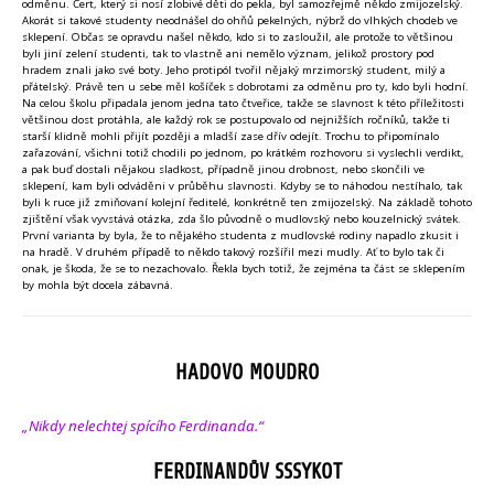
odměnu. Čert, který si nosí zlobivé děti do pekla, byl samozřejmě někdo zmijozelský.
Akorát si takové studenty neodnášel do ohňů pekelných, nýbrž do vlhkých chodeb ve
sklepení. Občas se opravdu našel někdo, kdo si to zasloužil, ale protože to většinou
byli jiní zelení studenti, tak to vlastně ani nemělo význam, jelikož prostory pod
hradem znali jako své boty. Jeho protipól tvořil nějaký mrzimorský student, milý a
přátelský. Právě ten u sebe měl košíček s dobrotami za odměnu pro ty, kdo byli hodní.
Na celou školu připadala jenom jedna tato čtveřice, takže se slavnost k této příležitosti
většinou dost protáhla, ale každý rok se postupovalo od nejnižších ročníků, takže ti
starší klidně mohli přijít později a mladší zase dřív odejít. Trochu to připomínalo
zařazování, všichni totiž chodili po jednom, po krátkém rozhovoru si vyslechli verdikt,
a pak buď dostali nějakou sladkost, případně jinou drobnost, nebo skončili ve
sklepení, kam byli odváděni v průběhu slavnosti. Kdyby se to náhodou nestíhalo, tak
byli k ruce již zmiňovaní kolejní ředitelé, konkrétně ten zmijozelský. Na základě tohoto
zjištění však vyvstává otázka, zda šlo původně o mudlovský nebo kouzelnický svátek.
První varianta by byla, že to nějakého studenta z mudlovské rodiny napadlo zkusit i
na hradě. V druhém případě to někdo takový rozšířil mezi mudly. Ať to bylo tak či
onak, je škoda, že se to nezachovalo. Řekla bych totiž, že zejména ta část se sklepením
by mohla být docela zábavná.
HADOVO MOUDRO
„Nikdy nelechtej spícího Ferdinanda.“
FERDINANDŮV SSSYKOT