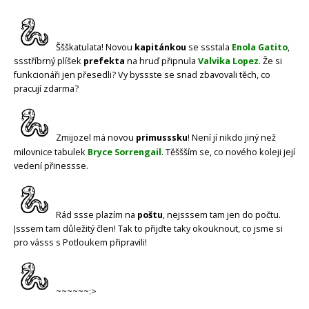
Ššškatulata! Novou
kapitánkou
se ssstala
Enola Gatito
,
ssstříbrný plíšek
prefekta
na hruď připnula
Valvika Lopez
. Že si
funkcionáři jen přesedli? Vy byssste se snad zbavovali těch, co
pracují zdarma?
Zmijozel má novou
primusssku
! Není jí nikdo jiný než
milovnice tabulek
Bryce Sorrengail
. Těššším se, co nového koleji její
vedení přinessse.
Rád ssse plazím na
poštu
, nejsssem tam jen do počtu.
Jsssem tam důležitý člen! Tak to přijďte taky okouknout, co jsme si
pro vásss s Potloukem připravili!
~~~~~~:>