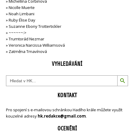
»
Michellína Corbinová
»
Nicolle Muerte
»
Noah Limbani
»
Ruby Élise Day
»
Suzanne Ebony Trottertickler
»
~~~~~~:>
»
Trumtorád Nezmar
»
Veronica Narcissa Williamsová
»
Zatměna Tmavínová
VYHLEDÁVÁNÍ
Search Button
Search
for:
KONTAKT
Pro spojení s e-mailovou schránkou Hadího krále můžete využít
kouzelné adresy
hk.redakce@gmail.com
.
OCENĚNÍ