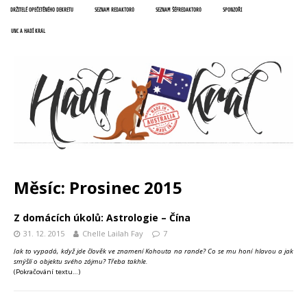
DRŽITELÉ OPEČETĚNÉHO DEKRETU
SEZNAM REDAKTORŮ
SEZNAM ŠÉFREDAKTORŮ
SPONZOŘI
UNC A HADÍ KRÁL
Měsíc:
Prosinec 2015
Z domácích úkolů: Astrologie – Čína
31. 12. 2015
Chelle Lailah Fay
7
Jak to vypadá, když jde člověk ve znamení Kohouta na rande? Co se mu honí hlavou a jak
smýšlí o objektu svého zájmu? Třeba takhle.
(Pokračování textu…)