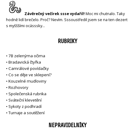
Závěrečný večírek ssse vydařil!
Moc mi chutnalo. Taky
hodně lidí brečelo. Proč? Nevím. Sssoustředil jsem se na ten dezert
s myšššími ocásssky…
RUBRIKY
•
7B zelenýma očima
•
Bradavická čtyřka
•
Camrálové povídačky
•
Co se děje ve sklepení?
•
Kouzelné mudloviny
•
Rozhovory
•
Společenská rubrika
•
Sváteční klevetění
•
Sykoty z podhradí
•
Turnaje a soutěžení
NEPRAVIDELNÍKY