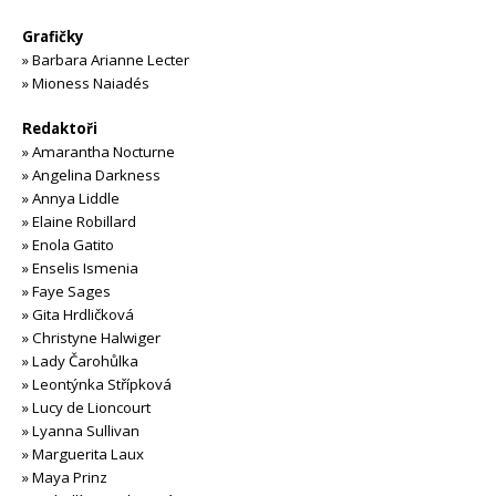
Grafičky
»
Barbara Arianne Lecter
»
Mioness Naiadés
Redaktoři
»
Amarantha Nocturne
»
Angelina Darkness
»
Annya Liddle
»
Elaine Robillard
»
Enola Gatito
»
Enselis Ismenia
»
Faye Sages
»
Gita Hrdličková
»
Christyne Halwiger
»
Lady Čarohůlka
»
Leontýnka Střípková
»
Lucy de Lioncourt
»
Lyanna Sullivan
»
Marguerita Laux
»
Maya Prinz