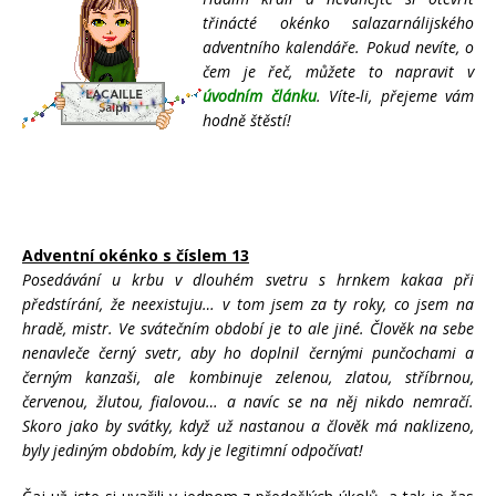
třinácté okénko salazarnálijského
adventního kalendáře. Pokud nevíte, o
čem je řeč, můžete to napravit v
úvodním článku
. Víte-li, přejeme vám
hodně štěstí!
Adventní okénko s číslem 13
Posedávání u krbu v dlouhém svetru s hrnkem kakaa při
předstírání, že neexistuju… v tom jsem za ty roky, co jsem na
hradě, mistr. Ve svátečním období je to ale jiné. Člověk na sebe
nenavleče černý svetr, aby ho doplnil černými punčochami a
černým kanzaši, ale kombinuje zelenou, zlatou, stříbrnou,
červenou, žlutou, fialovou… a navíc se na něj nikdo nemračí.
Skoro jako by svátky, když už nastanou a člověk má naklizeno,
byly jediným obdobím, kdy je legitimní odpočívat!