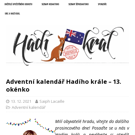
DRŽITELÉ OPEČETĚNÉHO DEKRETU
SEZNAM REDAKTORŮ
SEZNAM ŠÉFREDAKTORŮ
SPONZOŘI
UNC A HADÍ KRÁL
Adventní kalendář Hadího krále – 13.
okénko
13. 12. 2021
Saiph Lacaille
Adventní kalendář
Milí obyvatelé hradu, vítejte do dalšího
prosincového dne! Posaďte se u nás v
Hadím králi a neváhejte si otevřít