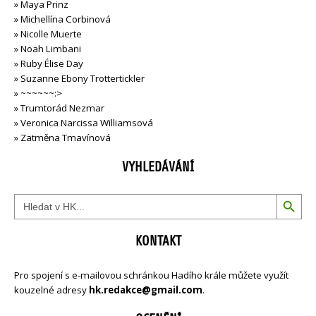
»
Maya Prinz
»
Michellína Corbinová
»
Nicolle Muerte
»
Noah Limbani
»
Ruby Élise Day
»
Suzanne Ebony Trottertickler
»
~~~~~~:>
»
Trumtorád Nezmar
»
Veronica Narcissa Williamsová
»
Zatměna Tmavínová
VYHLEDÁVÁNÍ
Search Button
Search
for:
KONTAKT
Pro spojení s e-mailovou schránkou Hadího krále můžete využít
kouzelné adresy
hk.redakce@gmail.com
.