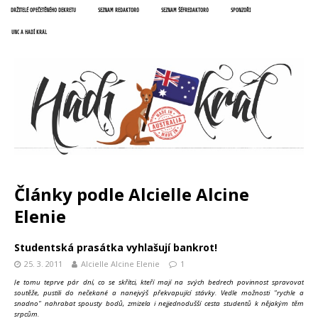
DRŽITELÉ OPEČETĚNÉHO DEKRETU
SEZNAM REDAKTORŮ
SEZNAM ŠÉFREDAKTORŮ
SPONZOŘI
UNC A HADÍ KRÁL
Články podle
Alcielle Alcine
Elenie
Studentská prasátka vyhlašují bankrot!
25. 3. 2011
Alcielle Alcine Elenie
1
Je tomu teprve pár dní, co se skřítci, kteří mají na svých bedrech povinnost spravovat
soutěže, pustili do nečekané a nanejvýš překvapující stávky. Vedle možnosti "rychle a
snadno" nahrabat spousty bodů, zmizela i nejjednodušší cesta studentů k nějakým těm
srpcům.