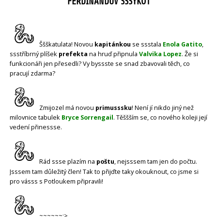
FERDINANDŮV SSSYKOT
Ššškatulata! Novou
kapitánkou
se ssstala
Enola Gatito
,
ssstříbrný plíšek
prefekta
na hruď připnula
Valvika Lopez
. Že si
funkcionáři jen přesedli? Vy byssste se snad zbavovali těch, co
pracují zdarma?
Zmijozel má novou
primusssku
! Není jí nikdo jiný než
milovnice tabulek
Bryce Sorrengail
. Těššším se, co nového koleji její
vedení přinessse.
Rád ssse plazím na
poštu
, nejsssem tam jen do počtu.
Jsssem tam důležitý člen! Tak to přijďte taky okouknout, co jsme si
pro vásss s Potloukem připravili!
~~~~~~:>