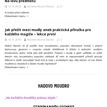
Na lovu předmětů
13. 9. 2010
Alcielle Alcine Elenie
0
Je krátce před svítáním.
(Pokračování textu…)
Jak přežít mezi mudly aneb praktická příručka pro
každého magiče – lekce první
16. 8. 2010
Alcielle Alcine Elenie
2
Vážení čtenáři, ať již patříte mezi kouzelnickou populaci ctihodných kmetů s plnými
šedovousy, generaci v rozpuku mladé ztřeštěnosti či třeba´s k jedincům umělými
bradavicemi, jedno máte jisto jistě společné. Trápení s mudly a jejich udělátky ve světě,
kterým nás, kouzelnickou populaci, obklopili. Ač nám to nepopiratelně přináší spousty
těžkostí a obtíží, nezoufejte! Hadí král je tady s praktickými tipy, díky kterým už vás žáden
mudlismus nezaskočí a žáden mudla nepřeskočí!
(Pokračování textu…)
HADOVO MOUDRO
„Na každého baziliška jednou dojde.“