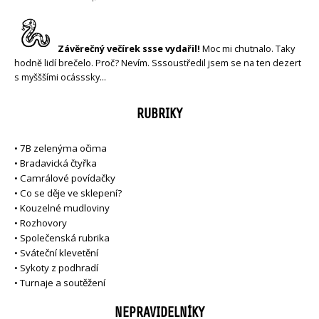
Závěrečný večírek ssse vydařil!
Moc mi chutnalo. Taky
hodně lidí brečelo. Proč? Nevím. Sssoustředil jsem se na ten dezert
s myšššími ocásssky…
RUBRIKY
•
7B zelenýma očima
•
Bradavická čtyřka
•
Camrálové povídačky
•
Co se děje ve sklepení?
•
Kouzelné mudloviny
•
Rozhovory
•
Společenská rubrika
•
Sváteční klevetění
•
Sykoty z podhradí
•
Turnaje a soutěžení
NEPRAVIDELNÍKY