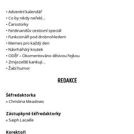
•
Adventní kalendář
•
Co by nikdy neřekl…
•
Čarostorky
•
Ferdinandův cestovní speciál
•
Funkcionáři pod drobnohledem
•
Memes pro každý den
•
Návrhářský koutek
•
ODĚF – Okomentováno děsivou Fejkou
•
Zmijozelští karikují…
•
Žabí humor
REDAKCE
Šéfredaktorka
»
Christina Meadows
Zástupkyně šéfredaktorky
»
Saiph Lacaille
Korektoři