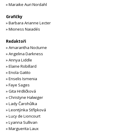
»
Maraike Auri Nordahl
Grafičky
»
Barbara Arianne Lecter
»
Mioness Naiadés
Redaktoři
»
Amarantha Nocturne
»
Angelina Darkness
»
Annya Liddle
»
Elaine Robillard
»
Enola Gatito
»
Enselis Ismenia
»
Faye Sages
»
Gita Hrdličková
»
Christyne Halwiger
»
Lady Čarohůlka
»
Leontýnka Střípková
»
Lucy de Lioncourt
»
Lyanna Sullivan
»
Marguerita Laux