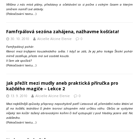
Většina z nás mívá plány, představy a očekávání co si počne s volným časem a kterým
směrem namíří své aktivity.
(Pokračování textu…)
Famfrpálová sezóna zahájena, nažhavme košťata!
30. 10. 2010
Alcielle Alcine Elenie
0
Famfrpálový pohár.
Klenot mezi trofejemi kouzelnického světa. I když se zdá, že jej jeho kolega Školní pohár
mírně zastiňuje, přesto má své osobité kouzlo.
V čem ale spočívá?
(Pokračování textu…)
Jak přežít mezi mudly aneb praktická příručka pro
každého magiče – Lekce 2
13. 9. 2010
Alcielle Alcine Elenie
0
Mezi nejběžnější způsoby přepravy nepochybně patří Letaxová síť, přemístění nebo létání ať
již na koštěti, testrálovi či jiném tvorovi schopném nést určitou váhu. Občas se vyskytne
nějaký ten kočár tažený abraxaskými koňmi či loď vystupující z pod hladiny jezera atd. Nic
zvláštního.
(Pokračování textu…)