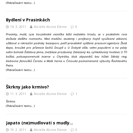
(Pokračování textu…)
Bydlení v Prasinkách
14. 3. 2011
Alcielle Alcine Elenie
0
Prasinky, malá, ryze kouzelnická vesnička ležící nedaleko hradu, se v posledním roce
dočkala dalšího rozmachu. Mezi tradiční, studenty i profesory hojně využívané zábavní,
užitkové a rekreační podniky bezesporu patří pravidelně vytížená pracovní agentura Žlutá
tlapa, kroužek pro příznivce šachů Doupě u U Dobyté věže, velmi populární a na pády
velmi bohatá Ďáblova jáma, (ne)blaze proslavený Zakázaný les, vyhledávaný hostinec U Tří
košťat, polozapomenutá inzerce u Chytráka, klub zápasníků bez hůlek Silácký ring,
klubovna fanoušků Čaroku a Malá herna u Čmouda poznamenaná výbuchy Řachtavého
Petra.
(Pokračování textu…)
Škrkny jako krmivo?
11. 3. 2011
Alcielle Alcine Elenie
1
Škrkna.
(Pokračování textu…)
Japato (ne)mudlovati s mudly…
19. 2. 2011
Alcielle Alcine Elenie
0